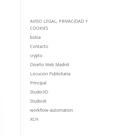
zados
Diseño Web Madrid
Space Craft 3D
Contacto
AVISO LEGAL, PRIVACIDAD Y
COOKIES
bolsa
Contacto
crypto
Diseño Web Madrid
Locucion Publicitaria
Principal
Studio3D
StudioIA
workflow-automation
XCH